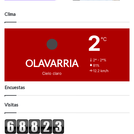
Clima
2
℃
OLAVARRIA
2º - 2º%
81%
12.2 km/h
Cielo claro
Encuestas
Visitas