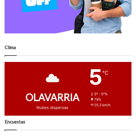
Clima
5
℃
OLAVARRIA
5º - 5º%
79%
25.3 km/h
Nubes dispersas
Encuestas