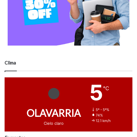
Clima
5
℃
OLAVARRIA
5º - 5º%
74%
12.1 km/h
Cielo claro