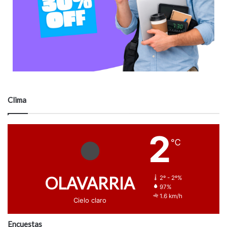
Clima
2
℃
OLAVARRIA
2º - 2º%
97%
1.6 km/h
Cielo claro
Encuestas